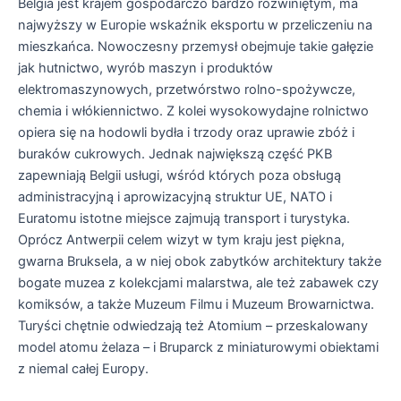
Belgia jest krajem gospodarczo bardzo rozwiniętym, ma
najwyższy w Europie wskaźnik eksportu w przeliczeniu na
mieszkańca. Nowoczesny przemysł obejmuje takie gałęzie
jak hutnictwo, wyrób maszyn i produktów
elektromaszynowych, przetwórstwo rolno-spożywcze,
chemia i włókiennictwo. Z kolei wysokowydajne rolnictwo
opiera się na hodowli bydła i trzody oraz uprawie zbóż i
buraków cukrowych. Jednak największą część PKB
zapewniają Belgii usługi, wśród których poza obsługą
administracyjną i aprowizacyjną struktur UE, NATO i
Euratomu istotne miejsce zajmują transport i turystyka.
Oprócz Antwerpii celem wizyt w tym kraju jest piękna,
gwarna Bruksela, a w niej obok zabytków architektury także
bogate muzea z kolekcjami malarstwa, ale też zabawek czy
komiksów, a także Muzeum Filmu i Muzeum Browarnictwa.
Turyści chętnie odwiedzają też Atomium – przeskalowany
model atomu żelaza – i Bruparck z miniaturowymi obiektami
z niemal całej Europy.