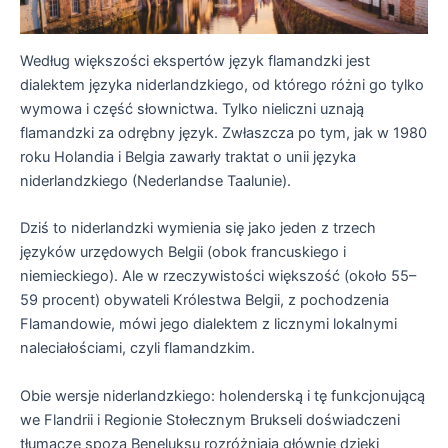
Według większości ekspertów język flamandzki jest
dialektem języka niderlandzkiego, od którego różni go tylko
wymowa i część słownictwa. Tylko nieliczni uznają
flamandzki za odrębny język. Zwłaszcza po tym, jak w 1980
roku Holandia i Belgia zawarły traktat o unii języka
niderlandzkiego (Nederlandse Taalunie).
Dziś to niderlandzki wymienia się jako jeden z trzech
języków urzędowych Belgii (obok francuskiego i
niemieckiego). Ale w rzeczywistości większość (około 55–
59 procent) obywateli Królestwa Belgii, z pochodzenia
Flamandowie, mówi jego dialektem z licznymi lokalnymi
naleciałościami, czyli flamandzkim.
Obie wersje niderlandzkiego: holenderską i tę funkcjonującą
we Flandrii i Regionie Stołecznym Brukseli doświadczeni
tłumacze spoza Beneluksu rozróżniają głównie dzięki