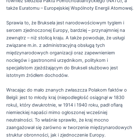
również siedziba Paktu Północnoatlantyckiego (NATO), a
także Euratomu – Europejskiej Wspólnoty Energii Atomowej.
Sprawia to, że Bruksela jest narodowościowym tyglem i
sercem zjednoczonej Europy, bardziej – przynajmniej na
zewnątrz – niż stolicą kraju. A także powoduje, że usługi
związane m.in. z administracyjną obsługą tych
międzynarodowych organizacji oraz zapewnieniem
noclegów i gastronomii urzędnikom, politykom i
specjalistom zjeżdżającym do Brukseli służbowo jest
istotnym źródłem dochodów.
Wracając do mało znanych zwłaszcza Polakom faktów o
Belgii: jest to młody kraj (niepodległość osiągnął w 1830
roku), który dwukrotnie, w 1914 i 1940 roku, padł ofiarą
niemieckiej napaści mimo ogłoszonej wcześniej
neutralności. To właśnie sprawiło, że kraj mocno
zaangażował się zarówno w tworzenie międzynarodowych
struktur obronności, jak i zjednoczenie Europy.