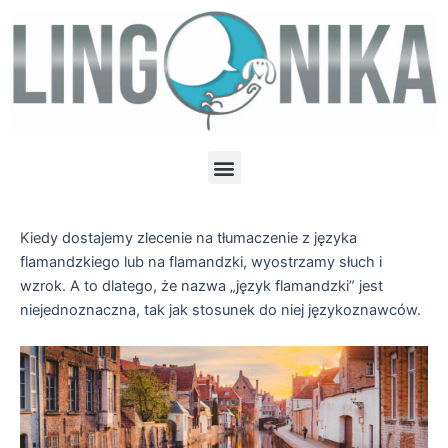
Skip
to
content
Menu
Kiedy dostajemy zlecenie na tłumaczenie z języka
flamandzkiego lub na flamandzki, wyostrzamy słuch i
wzrok. A to dlatego, że nazwa „język flamandzki” jest
niejednoznaczna, tak jak stosunek do niej językoznawców.