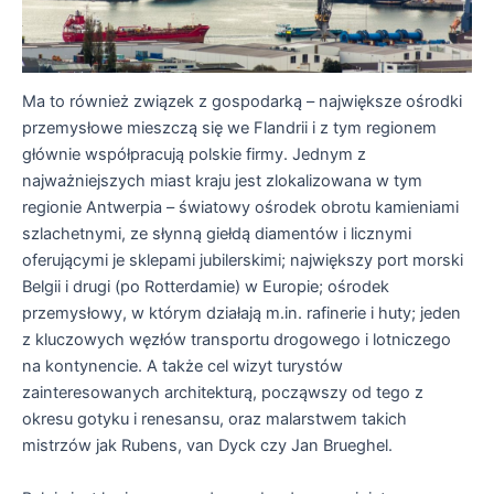
Ma to również związek z gospodarką – największe ośrodki
przemysłowe mieszczą się we Flandrii i z tym regionem
głównie współpracują polskie firmy. Jednym z
najważniejszych miast kraju jest zlokalizowana w tym
regionie Antwerpia – światowy ośrodek obrotu kamieniami
szlachetnymi, ze słynną giełdą diamentów i licznymi
oferującymi je sklepami jubilerskimi; największy port morski
Belgii i drugi (po Rotterdamie) w Europie; ośrodek
przemysłowy, w którym działają m.in. rafinerie i huty; jeden
z kluczowych węzłów transportu drogowego i lotniczego
na kontynencie. A także cel wizyt turystów
zainteresowanych architekturą, począwszy od tego z
okresu gotyku i renesansu, oraz malarstwem takich
mistrzów jak Rubens, van Dyck czy Jan Brueghel.