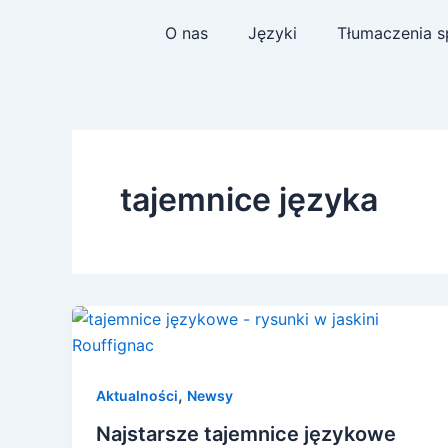
Skip
O nas
Języki
Tłumaczenia s
to
content
tajemnice języka
,
Aktualności
Newsy
Najstarsze tajemnice językowe