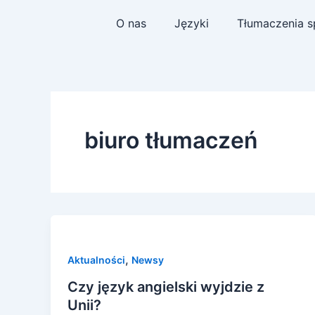
Skip
Post
O nas
Języki
Tłumaczenia s
to
pagination
content
biuro tłumaczeń
,
Aktualności
Newsy
Czy język angielski wyjdzie z
Unii?