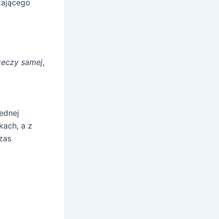
ającego
zeczy samej
,
ednej
kach, a z
zas