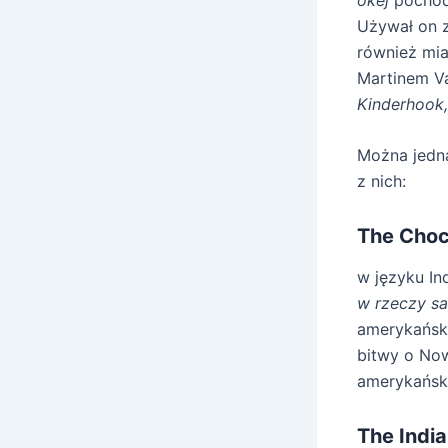
Używał on 
również mia
Martinem V
Kinderhook
Można jedna
z nich:
The Choc
w języku In
w rzeczy s
amerykańsk
bitwy o Now
amerykański
The India