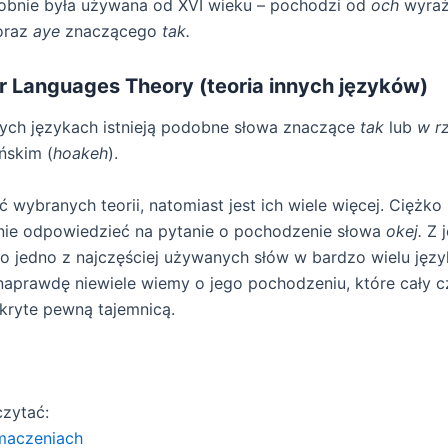
bnie była używana od XVI wieku – pochodzi od
och
wyraż
oraz
aye
znaczącego
tak.
r Languages Theory (teoria innych języków)
nych językach istnieją podobne słowa znaczące
tak
lub
w r
ńskim (
hoakeh
).
ć wybranych teorii, natomiast jest ich wiele więcej. Ciężko
nie odpowiedzieć na pytanie o pochodzenie słowa
okej.
Z j
 to jedno z najczęściej używanych słów w bardzo wielu języ
 naprawdę niewiele wiemy o jego pochodzeniu, które cały c
kryte pewną tajemnicą.
zytać:
umaczeniach