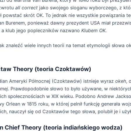
zwrotu
all correct
jako swojego sloganu wyborczego, z kt
ł powstać skrót OK. To jednak nie wszystkie powiązania t
an Burenem, ponieważ dawny prezydent USA miał przezw
,
a klub jego popleczników nazwano
Klubem OK.
k znaleźć wiele innych teorii na temat etymologii słowa oke
taw Theory (teoria Czoktawów)
dian Ameryki Północnej (Czoktawów) istnieje wyraz
okeh
, 
amej
. Prawdopodobnie słowo to było używane, w niektóryc
ich społecznościach w XIX wieku. Podobno Andrew Jackso
y Orlean w 1815 roku, w której pelnił funkcję generała woj
ch, nauczył się od Czoktawów tego słowa, polubił je i użył
n Chief Theory (teoria indiańskiego wodza)