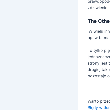
prawdopodo
zdziwienie 
The Othe
W wielu in
np. w birma
To tylko pię
jednoznacz
strony jest
drugiej tak
pozostaje o
Warto przec
Błędy w tł