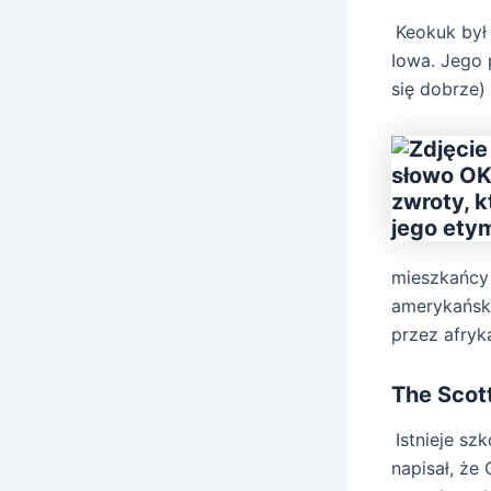
Keokuk był
Iowa. Jego 
się dobrze)
mieszkańcy
amerykański
przez afryk
The Scott
Istnieje sz
napisał, że