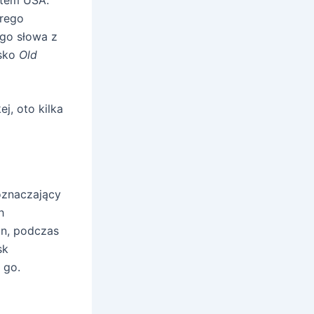
órego
ego słowa z
isko
Old
j, oto kilka
oznaczający
h
n, podczas
sk
 go.