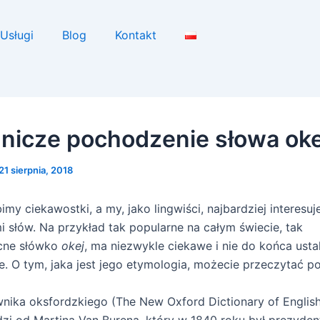
Usługi
Blog
Kontakt
nicze pochodzenie słowa oke
21 sierpnia, 2018
my ciekawostki, a my, jako lingwiści, najbardziej interesuj
 słów. Na przykład tak popularne na całym świecie, tak
cne słówko
okej
, ma niezwykle ciekawe i nie do końca usta
e.
O tym, jaka jest jego etymologia, możecie przeczytać po
nika oksfordzkiego (The New Oxford Dictionary of Englis
i od Martina Van Burena, który w 1840 roku był prezyde