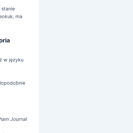
 stanie
eokuk, ma
oria
eż w języku
wdopodobnie
ham Journal