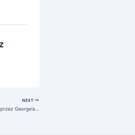
z
NEXT
Słowa stworzone przez George’a Orwella w powieści Rok 1984, które stały się częścią języka angielskiego