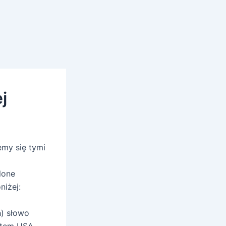
j
emy się tymi
lone
niżej:
h) słowo
ntem USA.