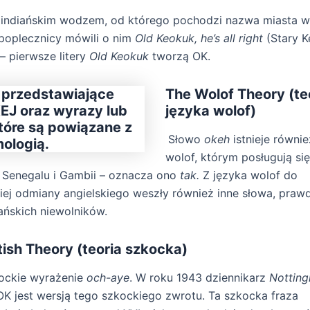
 indiańskim wodzem, od którego pochodzi nazwa miasta w
poplecznicy mówili o nim
Old Keokuk, he’s all right
(Stary K
 – pierwsze litery
Old Keokuk
tworzą OK.
The Wolof Theory (te
języka wolof)
Słowo
okeh
istnieje równi
wolof, którym posługują się
 Senegalu i Gambii – oznacza ono
tak.
Z języka wolof do
ej odmiany angielskiego weszły również inne słowa, pra
ańskich niewolników.
ish Theory (teoria szkocka)
kockie wyrażenie
och-aye
. W roku 1943 dziennikarz
Notting
 OK jest wersją tego szkockiego zwrotu. Ta szkocka fraza