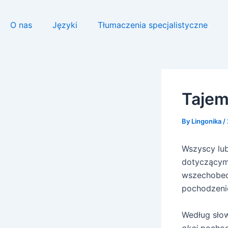
Skip
Post
to
navigation
O nas
Języki
Tłumaczenia specjalistyczne
content
Tajem
By
Lingonika
/
Wszyscy lubi
dotyczącymi
wszechobe
pochodzeni
Według słow
okej
pochodz