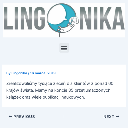
Skip
Post
to
navigation
content
Menu
By
Lingonika
/
16 marca, 2019
Zrealizowaliśmy tysiące zleceń dla klientów z ponad 60
krajów świata. Mamy na koncie 35 przetłumaczonych
książek oraz wiele publikacji naukowych.
PREVIOUS
NEXT