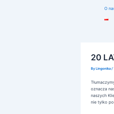
Skip
Post
O na
to
navigation
content
20 L
By
Lingonika
/
Tłumaczymy 
oznacza nas
naszych Kli
nie tylko po