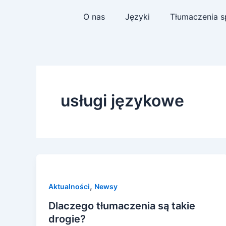
Skip
O nas
Języki
Tłumaczenia s
to
content
usługi językowe
,
Aktualności
Newsy
Dlaczego tłumaczenia są takie
drogie?