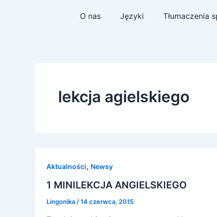
Skip
O nas
Języki
Tłumaczenia s
to
content
lekcja agielskiego
,
Aktualności
Newsy
1 MINILEKCJA ANGIELSKIEGO
Lingonika
/
14 czerwca, 2015