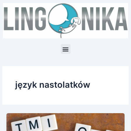
Skip
to
content
Menu
język nastolatków