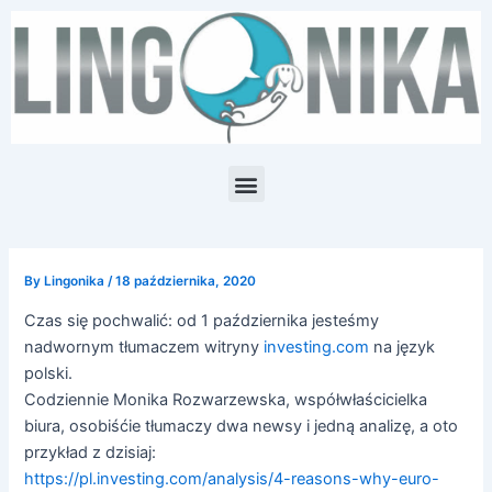
Skip
Post
to
navigation
content
Menu
By
Lingonika
/
18 października, 2020
Czas się pochwalić: od 1 października jesteśmy
nadwornym tłumaczem witryny
investing.com
na język
polski.
Codziennie Monika Rozwarzewska, współwłaścicielka
biura, osobiśćie tłumaczy dwa newsy i jedną analizę, a oto
przykład z dzisiaj:
https://pl.investing.com/analysis/4-reasons-why-euro-