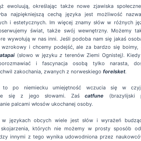
ąż ewoluują, określając także nowe zjawiska społeczne
ba najpiękniejszą cechą języka jest możliwość nazw
ych i estetycznych. Im więcej znamy słów w różnych ję
bserwujemy świat, także swój wewnętrzny. Możemy tak
óre wywołują w nas inni. Jeśli podoba nam się jakaś osob
t wzrokowy i chcemy podejść, ale za bardzo się boimy
atapai
(słowo w języku
z
terenów Ziemi Ognistej
).
Kiedy
orozmawiać i fascynacja osobą tylko narasta, do
 chwil zakochania, zwanych z norweskiego
forelsket
.
to po niemiecku umiejętność wczucia się w czyj
nie się z jego słowami. Zaś
catfune
(brazylijski 
anie palcami włosów ukochanej osoby.
 w językach obcych wiele jest słów i wyrażeń budz
skojarzenia, których nie możemy w prosty sposób o
ędzy innymi z tego wynika udowodniona przez naukowców