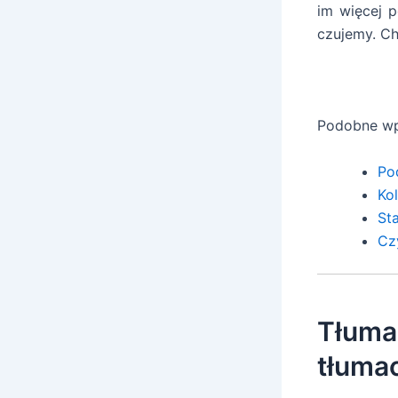
im więcej 
czujemy. C
Podobne wp
Po
Ko
Sta
Cz
Tłuma
tłuma