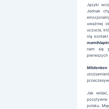
Języki wci
Jednak chy
emocjonaln
uważniej o
uczucia, kt
nią kontak
mamihlapin
nam się p
pierwszych
Mitdenken
utożsamie
przeczesyw
Jak widać,
pozytywne 
polsku. Mi