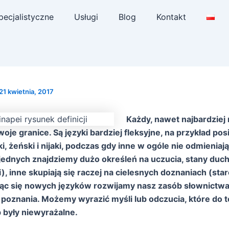
pecjalistyczne
Usługi
Blog
Kontakt
21 kwietnia, 2017
Każdy, nawet najbardziej 
woje granice. Są języki bardziej fleksyjne, na przykład pos
i, żeński i nijaki, podczas gdy inne w ogóle nie odmieniaj
 jednych znajdziemy dużo określeń na uczucia, stany du
i), inne skupiają się raczej na cielesnych doznaniach (sta
ząc się nowych języków rozwijamy nasz zasób słownictwa,
 poznania. Możemy wyrazić myśli lub odczucia, które do 
 były niewyrażalne.