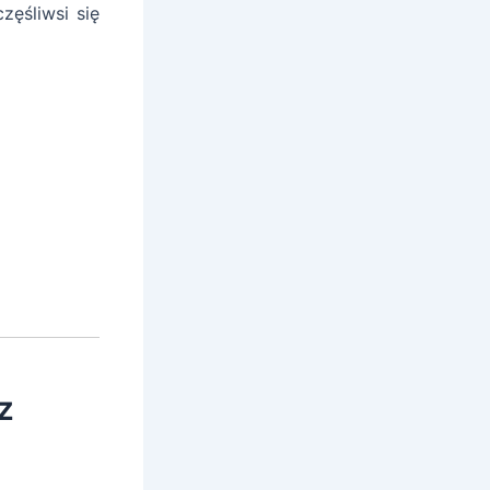
ęśliwsi się
z