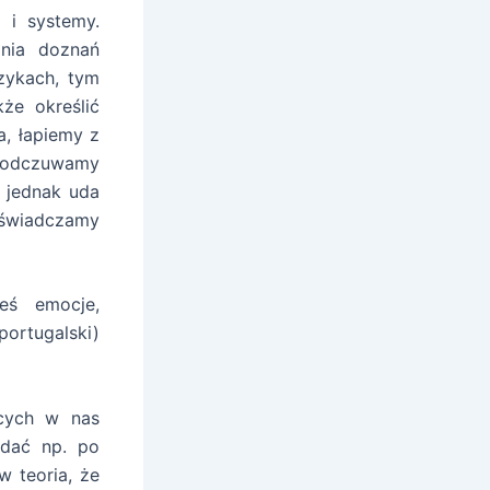
 i systemy.
ania doznań
zykach, tym
że określić
a, łapiemy z
, odczuwamy
 jednak uda
świadczamy
eś emocje,
portugalski)
ących w nas
ddać np. po
 teoria, że