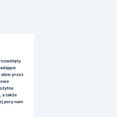
rozwinięty
iadające
ą słów przez
chowe
rożytna
 a także
tej pory nam