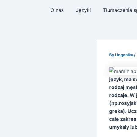
Skip
Post
O nas
Języki
Tłumaczenia s
to
navigation
content
By
Lingonika
/
język, ma s
rodzaj męsk
rodzaje. W
(np.rosyjsk
greka). Uc
całe zakres
umykały lub